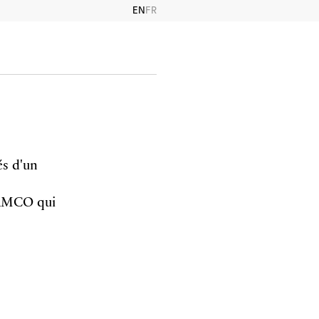
EN
FR
és d'un
MAMCO qui